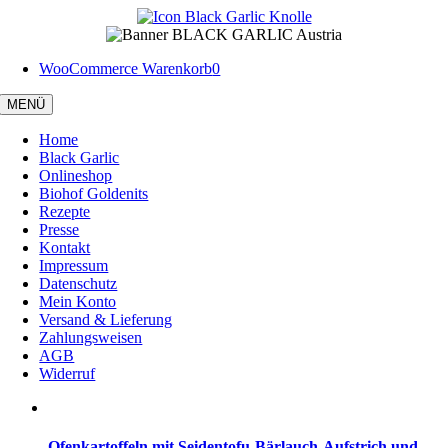
Zum
Inhalt
springen
WooCommerce Warenkorb
0
MENÜ
Home
Black Garlic
Onlineshop
Biohof Goldenits
Rezepte
Presse
Kontakt
Impressum
Datenschutz
Mein Konto
Versand & Lieferung
Zahlungsweisen
AGB
Widerruf
Ofenkartoffeln mit Seidentofu-Bärlauch-Aufstrich und