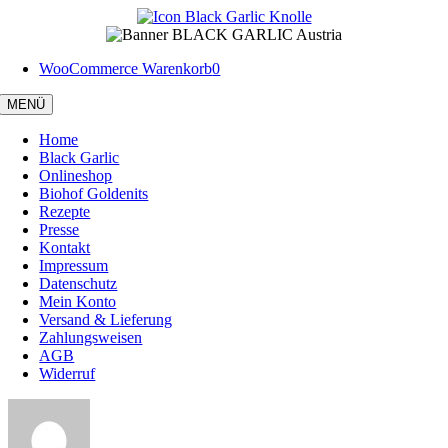
Zum
Inhalt
springen
WooCommerce Warenkorb
0
MENÜ
Home
Black Garlic
Onlineshop
Biohof Goldenits
Rezepte
Presse
Kontakt
Impressum
Datenschutz
Mein Konto
Versand & Lieferung
Zahlungsweisen
AGB
Widerruf